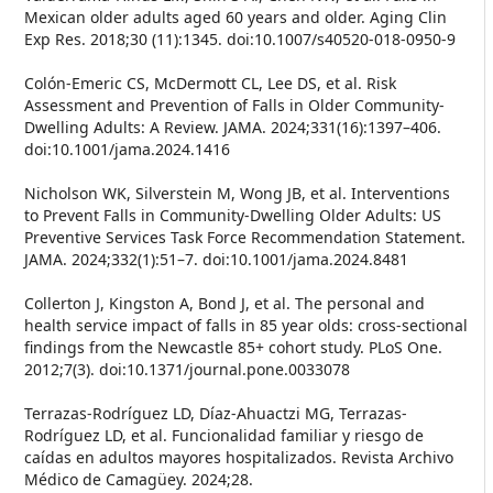
Mexican older adults aged 60 years and older. Aging Clin
Exp Res. 2018;30 (11):1345. doi:10.1007/s40520-018-0950-9
Colón-Emeric CS, McDermott CL, Lee DS, et al. Risk
Assessment and Prevention of Falls in Older Community-
Dwelling Adults: A Review. JAMA. 2024;331(16):1397–406.
doi:10.1001/jama.2024.1416
Nicholson WK, Silverstein M, Wong JB, et al. Interventions
to Prevent Falls in Community-Dwelling Older Adults: US
Preventive Services Task Force Recommendation Statement.
JAMA. 2024;332(1):51–7. doi:10.1001/jama.2024.8481
Collerton J, Kingston A, Bond J, et al. The personal and
health service impact of falls in 85 year olds: cross-sectional
findings from the Newcastle 85+ cohort study. PLoS One.
2012;7(3). doi:10.1371/journal.pone.0033078
Terrazas-Rodríguez LD, Díaz-Ahuactzi MG, Terrazas-
Rodríguez LD, et al. Funcionalidad familiar y riesgo de
caídas en adultos mayores hospitalizados. Revista Archivo
Médico de Camagüey. 2024;28.