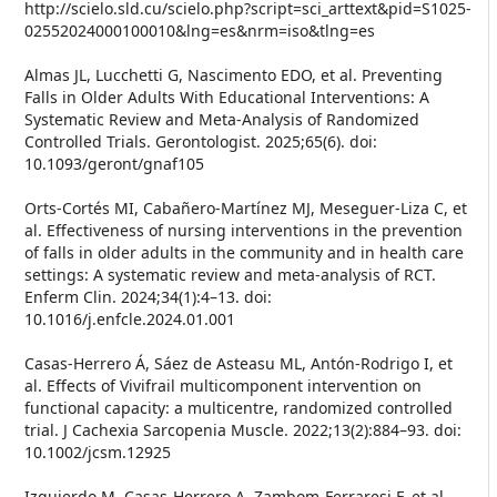
http://scielo.sld.cu/scielo.php?script=sci_arttext&pid=S1025-
02552024000100010&lng=es&nrm=iso&tlng=es
Almas JL, Lucchetti G, Nascimento EDO, et al. Preventing
Falls in Older Adults With Educational Interventions: A
Systematic Review and Meta-Analysis of Randomized
Controlled Trials. Gerontologist. 2025;65(6). doi:
10.1093/geront/gnaf105
Orts-Cortés MI, Cabañero-Martínez MJ, Meseguer-Liza C, et
al. Effectiveness of nursing interventions in the prevention
of falls in older adults in the community and in health care
settings: A systematic review and meta-analysis of RCT.
Enferm Clin. 2024;34(1):4–13. doi:
10.1016/j.enfcle.2024.01.001
Casas-Herrero Á, Sáez de Asteasu ML, Antón-Rodrigo I, et
al. Effects of Vivifrail multicomponent intervention on
functional capacity: a multicentre, randomized controlled
trial. J Cachexia Sarcopenia Muscle. 2022;13(2):884–93. doi:
10.1002/jcsm.12925
Izquierdo M, Casas-Herrero A, Zambom-Ferraresi F, et al.