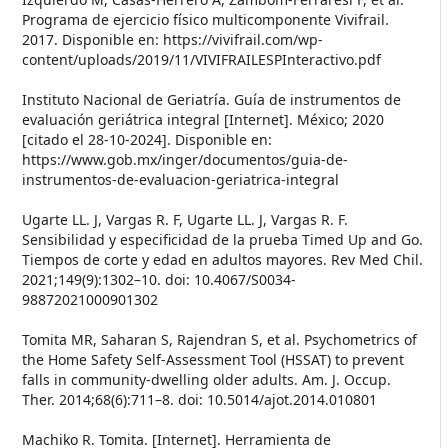
Programa de ejercicio físico multicomponente Vivifrail.
2017. Disponible en: https://vivifrail.com/wp-
content/uploads/2019/11/VIVIFRAILESPInteractivo.pdf
Instituto Nacional de Geriatría. Guía de instrumentos de
evaluación geriátrica integral [Internet]. México; 2020
[citado el 28-10-2024]. Disponible en:
https://www.gob.mx/inger/documentos/guia-de-
instrumentos-de-evaluacion-geriatrica-integral
Ugarte LL. J, Vargas R. F, Ugarte LL. J, Vargas R. F.
Sensibilidad y especificidad de la prueba Timed Up and Go.
Tiempos de corte y edad en adultos mayores. Rev Med Chil.
2021;149(9):1302–10. doi: 10.4067/S0034-
98872021000901302
Tomita MR, Saharan S, Rajendran S, et al. Psychometrics of
the Home Safety Self-Assessment Tool (HSSAT) to prevent
falls in community-dwelling older adults. Am. J. Occup.
Ther. 2014;68(6):711–8. doi: 10.5014/ajot.2014.010801
Machiko R. Tomita. [Internet]. Herramienta de