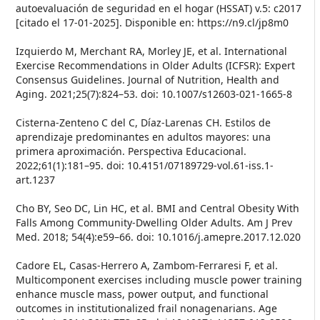
autoevaluación de seguridad en el hogar (HSSAT) v.5: c2017
[citado el 17-01-2025]. Disponible en: https://n9.cl/jp8m0
Izquierdo M, Merchant RA, Morley JE, et al. International
Exercise Recommendations in Older Adults (ICFSR): Expert
Consensus Guidelines. Journal of Nutrition, Health and
Aging. 2021;25(7):824–53. doi: 10.1007/s12603-021-1665-8
Cisterna-Zenteno C del C, Díaz-Larenas CH. Estilos de
aprendizaje predominantes en adultos mayores: una
primera aproximación. Perspectiva Educacional.
2022;61(1):181–95. doi: 10.4151/07189729-vol.61-iss.1-
art.1237
Cho BY, Seo DC, Lin HC, et al. BMI and Central Obesity With
Falls Among Community-Dwelling Older Adults. Am J Prev
Med. 2018; 54(4):e59–66. doi: 10.1016/j.amepre.2017.12.020
Cadore EL, Casas-Herrero A, Zambom-Ferraresi F, et al.
Multicomponent exercises including muscle power training
enhance muscle mass, power output, and functional
outcomes in institutionalized frail nonagenarians. Age