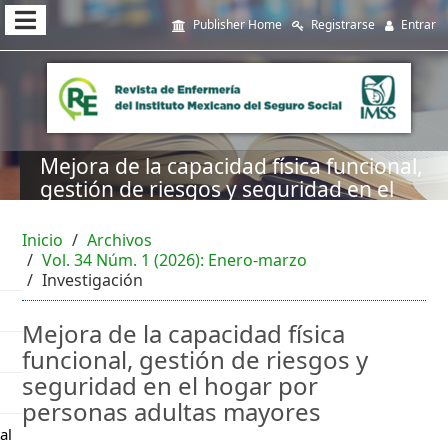
##plugins.themes.themeEleven
Publisher Home
Registrarse
Entrar
##plugins.themes.themeEleven.accessible_menu.main_navi
##plugins.themes.themeEleven.accessible_menu.main_cont
##plugins.themes.themeEleven.accessible_menu.sidebar##
Mejora de la capacidad física funcional,
gestión de riesgos y seguridad en el
hogar por personas adultas mayores
Inicio
Archivos
Vol. 34 Núm. 1 (2026): Enero-marzo
Investigación
Mejora de la capacidad física
funcional, gestión de riesgos y
seguridad en el hogar por
personas adultas mayores
al