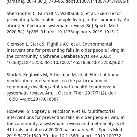
(Omaha). 2014;36(2):773–85. doi:10.1007/s11357-013-9586-z
Sherrington C, Fairhall N, Wallbank G, et al. Exercise for
preventing falls in older people living in the community: An
abridged Cochrane systematic review. Br J Sports Med.
2020;54(15):885–91. doi: 10.1136/bjsports-2019-101512
Clemson L, Stark S, Pighills AC, et al. Environmental
interventions for preventing falls in older people living in
the community. Cochrane Database Syst Rev. 2023;
10;3(3):CD013258. doi: 10.1002/14651858.cd013258.pub2
Stark S, Keglovits M, Arbesman M, et al. Effect of home
modification interventions on the participation of
community-dwelling adults with health conditions: A
systematic review. Am. J. Occup. Ther. 2017;71(2). doi:
10.5014/ajot.2017.018887
Hopewell S, Copsey B, Nicolson P, et al. Multifactorial
interventions for preventing falls in older people living in
the community: a systematic review and meta-analysis of
41 trials and almost 20 000 participants. Br J Sports Med.
2019;54(22):1340–50. doi: 10.1136/bjsports-2019-100732