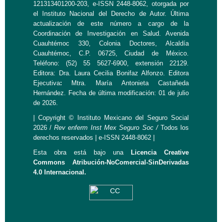
121313401200-203, e-ISSN 2448-8062, otorgada por
el Instituto Nacional del Derecho de Autor. Última
actualización de este número a cargo de la
Coordinación de Investigación en Salud. Avenida
Cuauhtémoc 330, Colonia Doctores, Alcaldía
Cuauhtémoc, C.P. 06725, Ciudad de México.
Teléfono: (52) 55 5627-6900, extensión 22129.
Editora: Dra. Laura Cecilia Bonifaz Alfonzo. Editora
Ejecutiva
:
Mtra. María Antonieta Castañeda
Hernández. Fecha de última modificación: 01 de julio
de 2026.
| Copyright © Instituto Mexicano del Seguro Social
2026 /
Rev
enferm Inst Mex Seguro Soc /
Todos los
derechos reservados | e-ISSN 2448-8062 |
Esta obra está bajo una
Licencia Creative
Commons Atribución-NoComercial-SinDerivadas
4.0 Internacional.