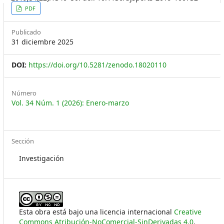
##plugins.themes.themeEleven
PDF
Publicado
31 diciembre 2025
DOI:
https://doi.org/10.5281/zenodo.18020110
Número
Vol. 34 Núm. 1 (2026): Enero-marzo
Sección
Investigación
Esta obra está bajo una licencia internacional
Creative
Commons Atribución-NoComercial-SinDerivadas 4.0
.