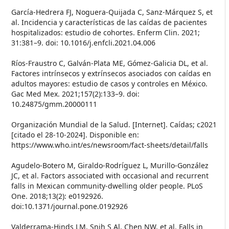
García-Hedrera FJ, Noguera-Quijada C, Sanz-Márquez S, et
al. Incidencia y características de las caídas de pacientes
hospitalizados: estudio de cohortes. Enferm Clin. 2021;
31:381–9. doi: 10.1016/j.enfcli.2021.04.006
Ríos-Fraustro C, Galván-Plata ME, Gómez-Galicia DL, et al.
Factores intrínsecos y extrínsecos asociados con caídas en
adultos mayores: estudio de casos y controles en México.
Gac Med Mex. 2021;157(2):133–9. doi:
10.24875/gmm.20000111
Organización Mundial de la Salud. [Internet]. Caídas; c2021
[citado el 28-10-2024]. Disponible en:
https://www.who.int/es/newsroom/fact-sheets/detail/falls
Agudelo-Botero M, Giraldo-Rodríguez L, Murillo-González
JC, et al. Factors associated with occasional and recurrent
falls in Mexican community-dwelling older people. PLoS
One. 2018;13(2): e0192926.
doi:10.1371/journal.pone.0192926
Valderrama-Hinds LM, Snih S Al, Chen NW, et al. Falls in