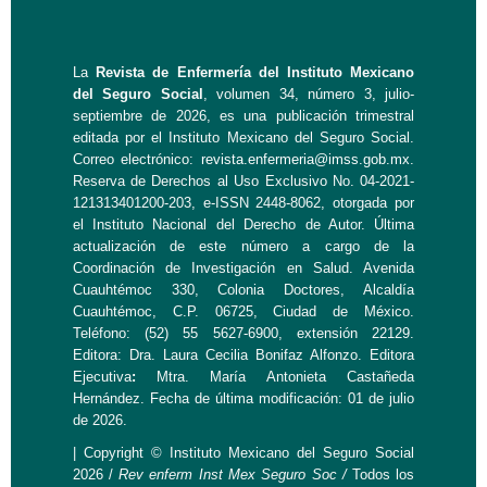
La
Revista de Enfermería del Instituto Mexicano
del Seguro Social
, volumen 34, número 3, julio-
septiembre de 2026, es una publicación trimestral
editada por el Instituto Mexicano del Seguro Social.
Correo electrónico:
revista.enfermeria@imss.gob.mx
.
Reserva de Derechos al Uso Exclusivo No. 04-2021-
121313401200-203, e-ISSN 2448-8062, otorgada por
el Instituto Nacional del Derecho de Autor. Última
actualización de este número a cargo de la
Coordinación de Investigación en Salud. Avenida
Cuauhtémoc 330, Colonia Doctores, Alcaldía
Cuauhtémoc, C.P. 06725, Ciudad de México.
Teléfono: (52) 55 5627-6900, extensión 22129.
Editora: Dra. Laura Cecilia Bonifaz Alfonzo. Editora
Ejecutiva
:
Mtra. María Antonieta Castañeda
Hernández. Fecha de última modificación: 01 de julio
de 2026.
| Copyright © Instituto Mexicano del Seguro Social
2026 /
Rev
enferm Inst Mex Seguro Soc /
Todos los