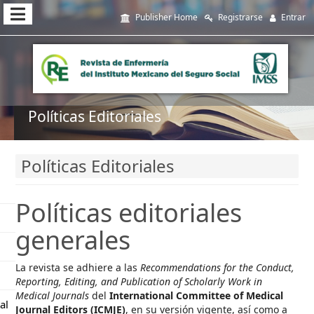
##plugins.themes.themeEleven
Publisher Home
Registrarse
Entrar
##plugins.themes.themeEleven.accessible_menu.main_navi
##plugins.themes.themeEleven.accessible_menu.main_cont
##plugins.themes.themeEleven.accessible_menu.sidebar##
Políticas Editoriales
Políticas Editoriales
Políticas editoriales
generales
La revista se adhiere a las
Recommendations for the Conduct,
Reporting, Editing, and Publication of Scholarly Work in
Medical Journals
del
International Committee of Medical
al
Journal Editors (ICMJE)
, en su versión vigente, así como a