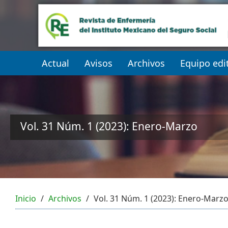
##plugins.themes.themeEleven
##plugins.themes.themeEleven.accessible_menu.main_navi
##plugins.themes.themeEleven.accessible_menu.main_cont
##plugins.themes.themeEleven.accessible_menu.sidebar##
Actual
Avisos
Archivos
Equipo edit
Vol. 31 Núm. 1 (2023): Enero-Marzo
Inicio
Archivos
Vol. 31 Núm. 1 (2023): Enero-Marz