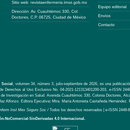
Sitio web: revistaenfermeria.imss.gob.mx
Equipo editorial
Dirección: Av. Cuauhtémoc 330, Col.
Envíos
Doctores, C.P. 06725, Ciudad de México
Contacto
 Social
, volumen 34, número 3, julio-septiembre de 2026, es una publicación
de Derechos al Uso Exclusivo No. 04-2021-121313401200-203, e-ISSN 2448-8
n de Investigación en Salud. Avenida Cuauhtémoc 330, Colonia Doctores, Alc
faz Alfonzo. Editora Ejecutiva
:
Mtra. María Antonieta Castañeda Hernández. Fe
nferm Inst Mex Seguro Soc /
Todos los derechos reservados | e-ISSN 2448-8
n-NoComercial-SinDerivadas 4.0 Internacional.