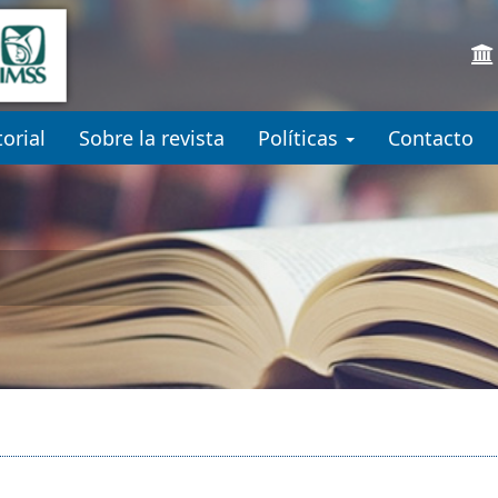
.accessible_menu.label##
gation##
ent##
orial
Sobre la revista
Políticas
Contacto
o