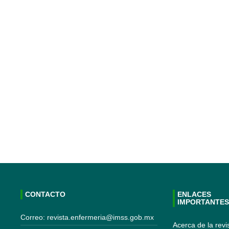
CONTACTO
ENLACES
IMPORTANTE
Correo: revista.enfermeria@imss.gob.mx
Acerca de la revi