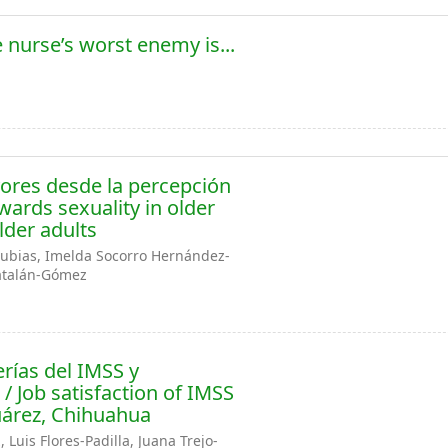
 nurse’s worst enemy is...
yores desde la percepción
wards sexuality in older
lder adults
rubias, Imelda Socorro Hernández-
Catalán-Gómez
erías del IMSS y
/ Job satisfaction of IMSS
Juárez, Chihuahua
Luis Flores-Padilla, Juana Trejo-