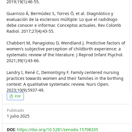
2019;19(1):46-55.
Guarnizo Á, Bermúdez S, Torres Ó, et al. Diagnóstico y
evaluación de la esclerosis múltiple: Lo que el radiólogo
debe conocer e informar. Conceptos actuales. Rev Colomb
Radiol. 2017;27(4):43-55.
Chabbert M, Panagiotou D, Wendland J. Predictive factors of
women’s subjective perception of childbirth experience: a
systematic review of the literature. J Reprod Infant Psychol.
2021;39(1):43-66.
Landry I, René C, Demontigny F. Family centered nursing
practices towards women and their families in the birthing
context: A qualitative systematic review. Nurs Open.
2023;10(9):5937-49.
##plugins.themes.themeEleven
PDF
Publicado
1 julio 2025
DOI:
https://doi.org/10.5281/zenodo.15708335