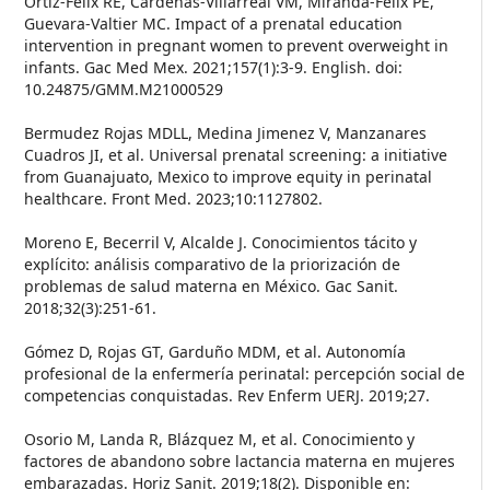
Ortiz-Félix RE, Cárdenas-Villarreal VM, Miranda-Félix PE,
Guevara-Valtier MC. Impact of a prenatal education
intervention in pregnant women to prevent overweight in
infants. Gac Med Mex. 2021;157(1):3-9. English. doi:
10.24875/GMM.M21000529
Bermudez Rojas MDLL, Medina Jimenez V, Manzanares
Cuadros JI, et al. Universal prenatal screening: a initiative
from Guanajuato, Mexico to improve equity in perinatal
healthcare. Front Med. 2023;10:1127802.
Moreno E, Becerril V, Alcalde J. Conocimientos tácito y
explícito: análisis comparativo de la priorización de
problemas de salud materna en México. Gac Sanit.
2018;32(3):251-61.
Gómez D, Rojas GT, Garduño MDM, et al. Autonomía
profesional de la enfermería perinatal: percepción social de
competencias conquistadas. Rev Enferm UERJ. 2019;27.
Osorio M, Landa R, Blázquez M, et al. Conocimiento y
factores de abandono sobre lactancia materna en mujeres
embarazadas. Horiz Sanit. 2019;18(2). Disponible en: