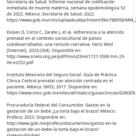
Secretaría de Salud. Informe nacional de notificación
inmediata de muerte materna, semana epidemiológica 52
de 2022. México: Secretaría de Salud; 2022.
https://www.gob.mx/cms/uploads/attachment/file/788958/MM_
Dioses D, Corzo C, Zarate J, et al. Adherencia a la atención
prenatal en el contexto sociocultural de países
subdesarrollados: una revisión narrativa. Horiz Med
[Internet]. 2023;23(4). Disponible en:
http://www.scielo.org.pe/pdf/hm/v23n4/1727-558X-hm-23-
04-e2252.pdf
Instituto Mexicano del Seguro Social. Guía de Práctica
Clínica Control prenatal con atención centrada en el
paciente. México: IMSS; 2017. Disponible en:
https://www.imss.gob.mx/sites/all/statics/guiasclinicas/028GER
Procuraduría Federal del Consumidor. Gastos en la
gestación de un bebé ¿La torta bajo el brazo? México:
Profeco; 2023. Disponible en:
http://www.gob.mx/profeco/documentos/gastos-en-la-
gestacion-de-un-bebe-la-torta-bajo-el-brazo?
state=published