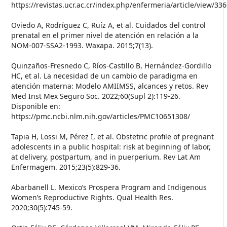
https://revistas.ucr.ac.cr/index.php/enfermeria/article/view/33
Oviedo A, Rodríguez C, Ruíz A, et al. Cuidados del control
prenatal en el primer nivel de atención en relación a la
NOM-007-SSA2-1993. Waxapa. 2015;7(13).
Quinzaños-Fresnedo C, Ríos-Castillo B, Hernández-Gordillo
HC, et al. La necesidad de un cambio de paradigma en
atención materna: Modelo AMIIMSS, alcances y retos. Rev
Med Inst Mex Seguro Soc. 2022;60(Supl 2):119-26.
Disponible en:
https://pmc.ncbi.nlm.nih.gov/articles/PMC10651308/
Tapia H, Lossi M, Pérez I, et al. Obstetric profile of pregnant
adolescents in a public hospital: risk at beginning of labor,
at delivery, postpartum, and in puerperium. Rev Lat Am
Enfermagem. 2015;23(5):829-36.
Abarbanell L. Mexico’s Prospera Program and Indigenous
Women’s Reproductive Rights. Qual Health Res.
2020;30(5):745-59.