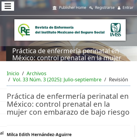
##plugins.themes.themeEleven
Publisher Home
Registrarse
Entrar
##plugins.themes.themeEleven.accessible_menu.main_navi
##plugins.themes.themeEleven.accessible_menu.main_cont
##plugins.themes.themeEleven.accessible_menu.sidebar##
Práctica de enfermería perinatal en
México: control prenatal en la mujer
con embarazo de bajo riesgo
Inicio
Archivos
Vol. 33 Núm. 3 (2025): Julio-septiembre
Revisión
Práctica de enfermería perinatal en
México: control prenatal en la
mujer con embarazo de bajo riesgo
al
##plugins.themes.themeEleve
Milca Edith Hernández-Aguirre