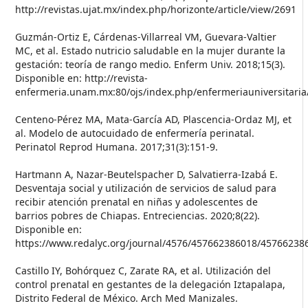
http://revistas.ujat.mx/index.php/horizonte/article/view/2691
Guzmán-Ortiz E, Cárdenas-Villarreal VM, Guevara-Valtier
MC, et al. Estado nutricio saludable en la mujer durante la
gestación: teoría de rango medio. Enferm Univ. 2018;15(3).
Disponible en: http://revista-
enfermeria.unam.mx:80/ojs/index.php/enfermeriauniversitaria/
Centeno-Pérez MA, Mata-García AD, Plascencia-Ordaz MJ, et
al. Modelo de autocuidado de enfermería perinatal.
Perinatol Reprod Humana. 2017;31(3):151-9.
Hartmann A, Nazar-Beutelspacher D, Salvatierra-Izabá E.
Desventaja social y utilización de servicios de salud para
recibir atención prenatal en niñas y adolescentes de
barrios pobres de Chiapas. Entreciencias. 2020;8(22).
Disponible en:
https://www.redalyc.org/journal/4576/457662386018/45766238
Castillo IY, Bohórquez C, Zarate RA, et al. Utilización del
control prenatal en gestantes de la delegación Iztapalapa,
Distrito Federal de México. Arch Med Manizales.