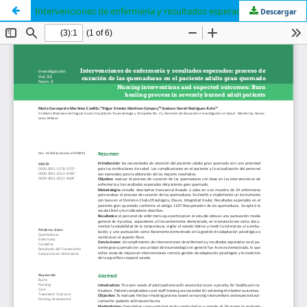
Intervenciones de enfermería y resultados esperados: proceso de curación de las quemaduras en el paciente adulto gran quemado
Descargar